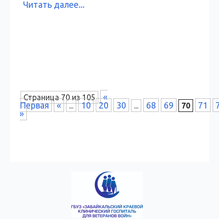
Читать далее...
«
Страница 70 из 105
Первая
«
10
20
30
68
69
71
...
...
70
»