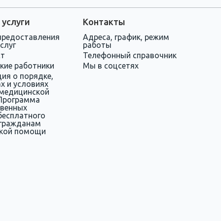
 услуги
Контакты
предоставления
Адреса, график, режим
слуг
работы
ст
Телефонный справочник
кие работники
Мы в соцсетях
ия о порядке,
х и условиях
 медицинской
Программа
твенных
бесплатного
 гражданам
кой помощи