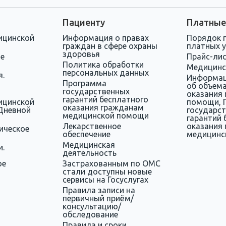
Пациенту
Платные
ицинской
Информация о правах
Порядок 
граждан в сфере охраны
платных у
здоровья
ое
Прайс-ли
Политика обработки
Медицинс
персональных данных
я.
Информац
Программа
об объема
государственных
оказания
гарантий бесплатного
ицинской
помощи, 
оказания гражданам
Дневной
государс
медицинской помощи
гарантий 
Лекарственное
оказания
ическое
обеспечение
медицинс
Медицинская
и.
деятельность
ое
Застрахованным по ОМС
стали доступны новые
сервисы на Госуслугах
Правила записи на
первичный приём/
консультацию/
обследование
Правила и сроки