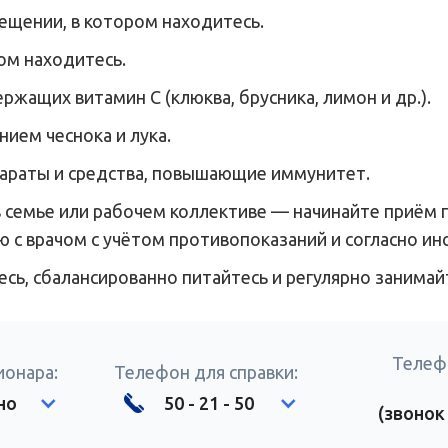
ещении, в котором находитесь.
ом находитесь.
жащих витамин С (клюква, брусника, лимон и др.).
ием чеснока и лука.
параты и средства, повышающие иммунитет.
в семье или рабочем коллективе — начинайте приём 
 с врачом с учётом противопоказаний и согласно ин
сь, сбалансированно питайтесь и регулярно занимай
Телеф
ионара:
Телефон для справки:
но
50 - 21 - 50
(звонок