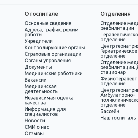
О госпитале
Отделения
Основные сведения
Отделение мед
реабилитации
Адреса, график, режим
работы
Терапевтическ
отделение
Учредители
Центр гериатри
Контролирующие органы
Гериатрическое
Страховые организации
отделение
Органы управления
Отделение мед
Документы
реабилитации. 
стационар
Медицинские работники
Физиотерапевт
Вакансии
отделение
Медицинская
Центр гериатри
деятельность
Амбулаторно-
Независимая оценка
поликлиническ
качества
отделение
Информация для
Бассейн
специалистов
Наш госпиталь
Новости
СМИ о нас
Отзывы