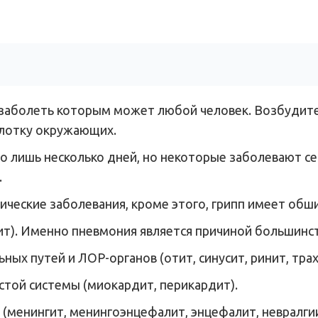
заболеть которым может любой человек. Возбудител
глотку окружающих.
о лишь несколько дней, но некоторые заболевают с
.
ические заболевания, кроме этого, грипп имеет об
т). Именно пневмония является причиной большинст
ых путей и ЛОР-органов (отит, синусит, ринит, трах
той системы (миокардит, перикардит).
(менингит, менингоэнцефалит, энцефалит, невралги