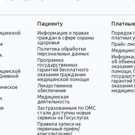
Пациенту
Платные
ицинской
Информация о правах
Порядок 
граждан в сфере охраны
платных у
здоровья
ое
Прайс-ли
Политика обработки
Медицинс
персональных данных
я.
Информац
Программа
об объема
государственных
оказания
гарантий бесплатного
ицинской
помощи, 
оказания гражданам
Дневной
государс
медицинской помощи
гарантий 
Лекарственное
оказания
ическое
обеспечение
медицинс
Медицинская
и.
деятельность
ое
Застрахованным по ОМС
стали доступны новые
сервисы на Госуслугах
Правила записи на
первичный приём/
консультацию/