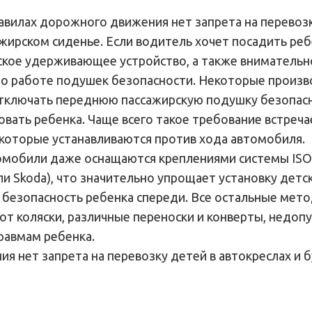
авилах дорожного движения нет запрета на перевозк
жирском сиденье. Если водитель хочет посадить реб
ское удерживающее устройство, а также внимательн
о работе подушек безопасности. Некоторые произв
ключать переднюю пассажирскую подушку безопаснос
вать ребенка. Чаще всего такое требование встреча
 которые устанавливаются против хода автомобиля.
мобили даже оснащаются креплениями системы ISOF
и Skoda), что значительно упрощает установку детск
безопасность ребенка спереди. Все остальные мето
от коляски, различные переноски и конверты, недопу
равмам ребенка.
я нет запрета на перевозку детей в автокреслах и 