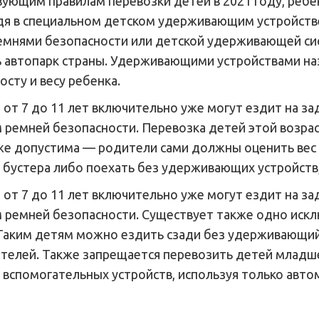
вующим правилам перевозки детей в 2021 году, ребе
дя в специальном детском удерживающим устройстве
мнями безопасности или детской удерживающей сист
ь автопарк страны. Удерживающими устройствами на
сту и весу ребенка.
 от 7 до 11 лет включительно уже могут ездит на зад
 ремней безопасности. Перевозка детей этой возра
же допустима — родители сами должны оценить вес и
бустера либо поехать без удерживающих устройств,
 от 7 до 11 лет включительно уже могут ездит на зад
 ремней безопасности. Существует также одно исклю
. Таким детям можно ездить сзади без удерживающи
ателей. Также запрещается перевозить детей младше
з вспомогательных устройств, используя только авт