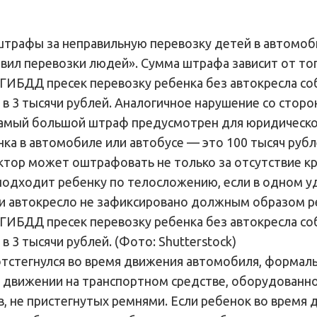
 штрафы за неправильную перевозку детей в автомоб
вил перевозки людей». Сумма штрафа зависит от тог
 ГИБДД пресек перевозку ребенка без автокресла с
в 3 тысячи рублей. Аналогичное нарушение со сторо
Самый большой штраф предусмотрен для юридическо
ка в автомобиле или автобусе — это 100 тысяч рубл
тор может оштрафовать не только за отсутствие крес
 подходит ребенку по телосложению, если в одном 
ли автокресло не зафиксировано должным образом р
 ГИБДД пресек перевозку ребенка без автокресла с
 3 тысячи рублей. (Фото: Shutterstock)
 отстегнулся во время движения автомобиля, формал
при движении на транспортном средстве, оборудован
, не пристегнутых ремнями. Если ребенок во время 