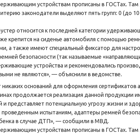
держивающим устройствам прописаны в ГОСТах. Там 
ерию законодатели выделяют пять групп: 0 (до 10 кг), 0 
 бустер относится к последней категории удерживаю
кже крепится на сиденье автомобиля с помощью ремн
, а также имеют специальный фиксатор для настро
 ремней безопасности (так называемые «направляющ
держивающие устройства и рекомендовались произво
выми не являются», — объяснили в ведомстве.
т никаких оснований для оформления сертификатов а
инах продолжается реализация данной продукции име
 и представляет потенциальную угрозу жизни и здо
но проведенным испытаниям, адаптеры ремней безоп
бенка в случае ДТП», — сообщили в МВД.
держивающим устройствам прописаны в ГОСТах. Там 