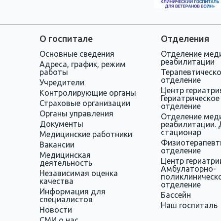
О госпитале
Отделения
Основные сведения
Отделение мед
реабилитации
Адреса, график, режим
работы
Терапевтическ
отделение
Учредители
Центр гериатри
Контролирующие органы
Гериатрическое
Страховые организации
отделение
Органы управления
Отделение мед
Документы
реабилитации. 
стационар
Медицинские работники
Физиотерапевт
Вакансии
отделение
Медицинская
Центр гериатри
деятельность
Амбулаторно-
Независимая оценка
поликлиническ
качества
отделение
Информация для
Бассейн
специалистов
Наш госпиталь
Новости
СМИ о нас