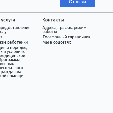
Отзывы
 услуги
Контакты
предоставления
Адреса, график, режим
слуг
работы
ст
Телефонный справочник
кие работники
Мы в соцсетях
ия о порядке,
х и условиях
 медицинской
Программа
твенных
бесплатного
 гражданам
кой помощи