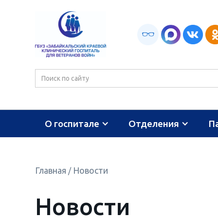
О госпитале
Отделения
П
Главная
Новости
/
Новости