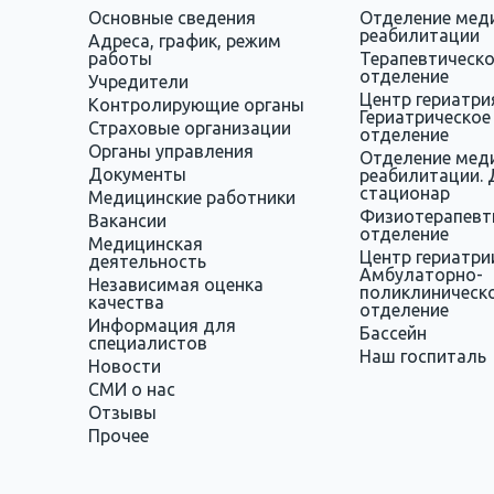
Основные сведения
Отделение мед
реабилитации
Адреса, график, режим
работы
Терапевтическ
отделение
Учредители
Центр гериатри
Контролирующие органы
Гериатрическое
Страховые организации
отделение
Органы управления
Отделение мед
Документы
реабилитации. 
стационар
Медицинские работники
Физиотерапевт
Вакансии
отделение
Медицинская
Центр гериатри
деятельность
Амбулаторно-
Независимая оценка
поликлиническ
качества
отделение
Информация для
Бассейн
специалистов
Наш госпиталь
Новости
СМИ о нас
Отзывы
Прочее