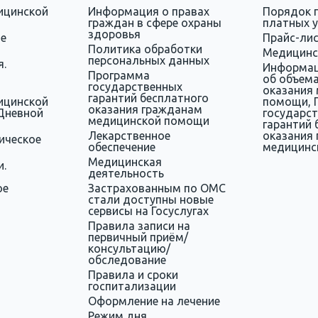
ицинской
Информация о правах
Порядок 
граждан в сфере охраны
платных у
здоровья
ое
Прайс-ли
Политика обработки
Медицинс
персональных данных
я.
Информац
Программа
об объема
государственных
оказания
гарантий бесплатного
ицинской
помощи, 
оказания гражданам
Дневной
государс
медицинской помощи
гарантий 
Лекарственное
оказания
ическое
обеспечение
медицинс
Медицинская
и.
деятельность
ое
Застрахованным по ОМС
стали доступны новые
сервисы на Госуслугах
Правила записи на
первичный приём/
консультацию/
обследование
Правила и сроки
госпитализации
Оформление на лечение
Режим дня