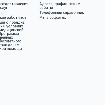
предоставления
Адреса, график, режим
слуг
работы
ст
Телефонный справочник
кие работники
Мы в соцсетях
ия о порядке,
х и условиях
 медицинской
Программа
твенных
бесплатного
 гражданам
кой помощи