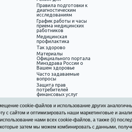
Правила подготовки к
диагностическим
исследованиям
График работы и часы
приема медицинских
работников
Медицинская
профилактика
Так здорово
Материалы
Официального портала
Минздрава России о
Вашем здоровье
Часто задаваемые
вопросы
Защита прав
потребителей
финансовых услуг
Информация для
участников СВО
азмещение cookie-файлов и использование других аналогичн
оту с сайтом и оптимизировать наши маркетинговые и анал
и использование нами всех cookie-файлов, а также (ii) пос
ой клинический госпиталь для ветеранов войн
 которые затем мы можем комбинировать с данными, получ