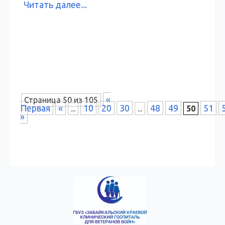
Читать далее...
«
Страница 50 из 105
Первая
«
10
20
30
48
49
51
...
...
50
»