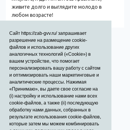
живите долго и выглядите молодо в
любом возрасте!
Сайт https://zab-gvv.ru/ запрашивает
разрешение на размещение cookie-
файлов и использование других
аналогичных технологий («Cookie») в
вашем устройстве, что помогает
Режим работы стационара:
персонализировать вашу работу с сайтом
и оптимизировать наши маркетинговые и
Круглосуточно
аналитические процессы. Нажимая
Телефон для справки:
«Принимаю», вы даете свое согласие на
50 - 21 - 50
(i) настройку и использование нами всех
cookie-файлов, а также (ii) последующую
Телефоны экстренной помощи
обработку нами данных, собранных в
(звонок бесплатный)
результате использования cookie-файлов,
которые затем мы можем комбинировать