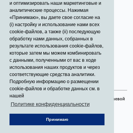
и оптимизировать наши маркетинговые и
Круглосуточно
аналитические процессы. Нажимая
Телефон для справки:
«Принимаю», вы даете свое согласие на
50 - 21 - 50
(i) настройку и использование нами всех
cookie-файлов, а также (ii) последующую
Телефоны экстренной помощи
обработку нами данных, собранных в
(звонок бесплатный)
результате использования cookie-файлов,
которые затем мы можем комбинировать
Задать вопрос
с данными, полученными от вас в ходе
использования наших продуктов и через
соответствующие средства аналитики.
Отзывы
Подробную информацию о размещении
cookie-файлов и обработке данных см. в
нашей
© 2015 Официальный сайт ГБУЗ Забайкальский краевой
Политике конфиденциальности
клинический госпиталь для ветеранов войн
Принимаю