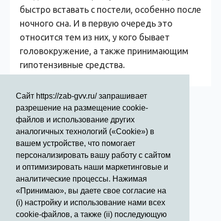
быстро вставать с постели, особенно после
ночного сна. И в первую очередь это
относится тем из них, у кого бывает
головокружение, а также принимающим
гипотензивные средства.
Сайт https://zab-gvv.ru/ запрашивает
разрешение на размещение cookie-
файлов и использование других
аналогичных технологий («Cookie») в
вашем устройстве, что помогает
Режим работы стационара:
персонализировать вашу работу с сайтом
и оптимизировать наши маркетинговые и
Круглосуточно
аналитические процессы. Нажимая
Телефон для справки:
«Принимаю», вы даете свое согласие на
50 - 21 - 50
(i) настройку и использование нами всех
cookie-файлов, а также (ii) последующую