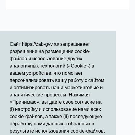
Сайт https://zab-gvv.ru/ запрашивает
разрешение на размещение cookie-
файлов и использование других
аналогичных технологий («Cookie») в
вашем устройстве, что помогает
Режим работы стационара:
персонализировать вашу работу с сайтом
и оптимизировать наши маркетинговые и
Круглосуточно
аналитические процессы. Нажимая
Телефон для справки:
«Принимаю», вы даете свое согласие на
50 - 21 - 50
(i) настройку и использование нами всех
cookie-файлов, а также (ii) последующую
Телефоны экстренной помощи
обработку нами данных, собранных в
(звонок бесплатный)
результате использования cookie-файлов,