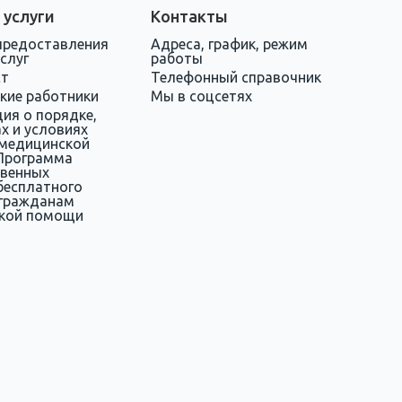
 услуги
Контакты
предоставления
Адреса, график, режим
слуг
работы
ст
Телефонный справочник
кие работники
Мы в соцсетях
ия о порядке,
х и условиях
 медицинской
Программа
твенных
бесплатного
 гражданам
кой помощи