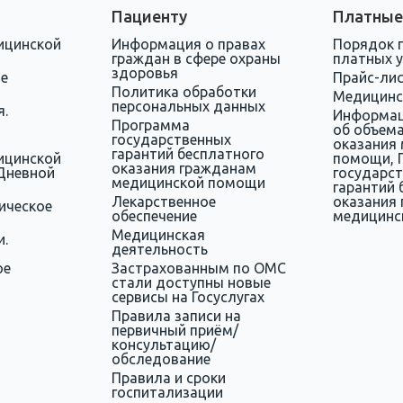
Пациенту
Платные
ицинской
Информация о правах
Порядок 
граждан в сфере охраны
платных у
здоровья
ое
Прайс-ли
Политика обработки
Медицинс
персональных данных
я.
Информац
Программа
об объема
государственных
оказания
гарантий бесплатного
ицинской
помощи, 
оказания гражданам
Дневной
государс
медицинской помощи
гарантий 
Лекарственное
оказания
ическое
обеспечение
медицинс
Медицинская
и.
деятельность
ое
Застрахованным по ОМС
стали доступны новые
сервисы на Госуслугах
Правила записи на
первичный приём/
консультацию/
обследование
Правила и сроки
госпитализации