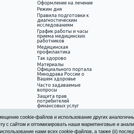
Оформление на лечение
Режим дня
Правила подготовки к
диагностическим
исследованиям
График работы и часы
приема медицинских
работников
Медицинская
профилактика
Так здорово
Материалы
Официального портала
Минздрава России о
Вашем здоровье
Часто задаваемые
вопросы
Защита прав
потребителей
финансовых услуг
Информация для
участников СВО
азмещение cookie-файлов и использование других аналогичн
оту с сайтом и оптимизировать наши маркетинговые и анал
и использование нами всех cookie-файлов, а также (ii) пос