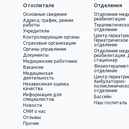
О госпитале
Отделения
Основные сведения
Отделение мед
реабилитации
Адреса, график, режим
работы
Терапевтическ
отделение
Учредители
Центр гериатри
Контролирующие органы
Гериатрическое
Страховые организации
отделение
Органы управления
Отделение мед
Документы
реабилитации. 
стационар
Медицинские работники
Физиотерапевт
Вакансии
отделение
Медицинская
Центр гериатри
деятельность
Амбулаторно-
Независимая оценка
поликлиническ
качества
отделение
Информация для
Бассейн
специалистов
Наш госпиталь
Новости
СМИ о нас
Отзывы
Прочее